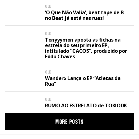
OLD
‘O Que Não Valia’, beat tape de B
no Beat já está nas ruas!
OLD
Tonyyymon aposta as fichas na
estreia do seu primeiro EP,
intitulado “CACOS”, produzido por
Eddu Chaves
OLD
Wander$ Lança o EP “Atletas da
Rua”
OLD
RUMO AO ESTRELATO de TOKIODK
MORE POSTS