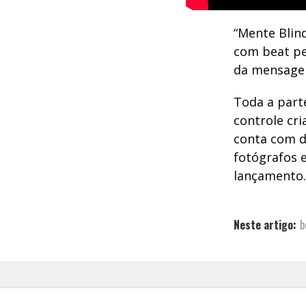
“Mente Blin
com beat pe
da mensagem
Toda a part
controle cri
conta com d
fotógrafos e
lançamento.
Neste artigo:
b