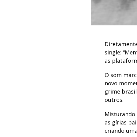
Diretamente
single: “Men
as plataform
O som marca
novo moment
grime brasi
outros.
Misturando 
as gírias ba
criando uma