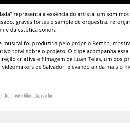
dada” representa a essência do artista: um som moti
sado, graves fortes e sample de orquestra, reforça
 e da estética sonora.
e musical foi produzida pelo próprio Bertho, mostr
ativo total sobre o projeto. O clipe acompanha essa
ireção criativa e filmagem de Luan Teles, um dos pr
 videomakers de Salvador, elevando ainda mais o nív
ertho
,
mente blindada
,
rap ba