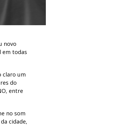
eu novo
el em todas
o claro um
res do
NO, entre
ime no som
 da cidade,