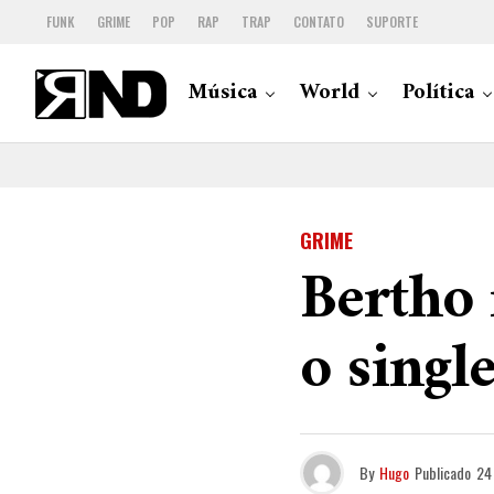
FUNK
GRIME
POP
RAP
TRAP
CONTATO
SUPORTE
Música
World
Política
GRIME
Bertho 
o singl
By
Hugo
Publicado
24