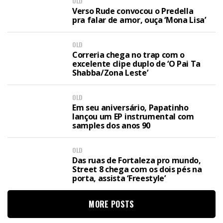
OLD
Verso Rude convocou o Predella
pra falar de amor, ouça ‘Mona Lisa’
OLD
Correria chega no trap com o
excelente clipe duplo de ‘O Pai Ta
Shabba/Zona Leste’
OLD
Em seu aniversário, Papatinho
lançou um EP instrumental com
samples dos anos 90
OLD
Das ruas de Fortaleza pro mundo,
Street 8 chega com os dois pés na
porta, assista ‘Freestyle’
MORE POSTS