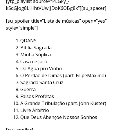
[ytp_playlist source=”PLGky_-
kSqGJog8LlHhtVUwIJDoK6OBg8k”][su_spacer]
[su_spoiler title=”Lista de músicas” open=”yes”
style=”simple”]
QDANS
Bíblia Sagrada
Minha Súplica
Casa de Jacó
Dá Água pro Vinho
O Perdão de Dimas (part. FilipeMáximo)
Sagrada Santa Cruz
Guerra
Falsos Profetas
A Grande Tribulação (part. John Kuster)
Livre Arbítrio
Que Deus Abençoe Nossos Sonhos