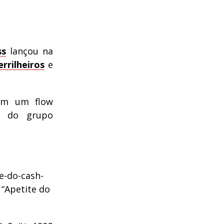
ss
lançou na
rrilheiros
e
tem um flow
ca do grupo
te-do-cash-
 “Apetite do