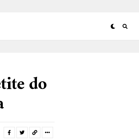
tite do
a