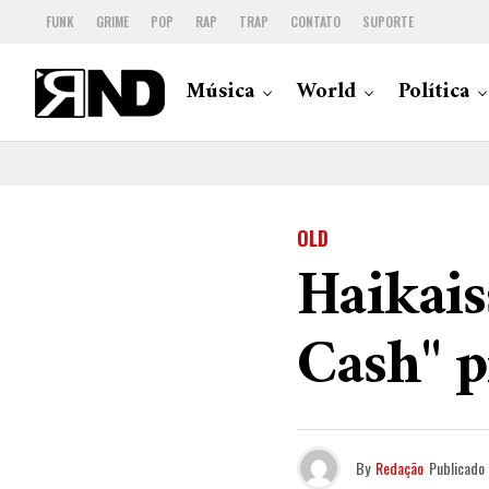
FUNK
GRIME
POP
RAP
TRAP
CONTATO
SUPORTE
Música
World
Política
OLD
Haikais
Cash" p
By
Redação
Publicado