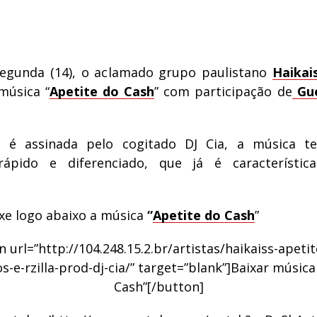
egunda (14), o aclamado grupo paulistano
Haikai
música “
Apetite do Cash
” com participação de
Gue
 é assinada pelo cogitado DJ Cia, a música 
 rápido e diferenciado, que já é característi
ixe logo abaixo a música
“
Apetite do Cash
”
 url=”http://104.248.15.2.br/artistas/haikaiss-apeti
os-e-rzilla-prod-dj-cia/” target=”blank”]Baixar música
Cash”[/button]