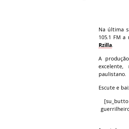
Na última s
105.1 FM a 
Rzilla
.
A produção
excelente,
paulistano.
Escute e ba
[su_button
guerrilheir