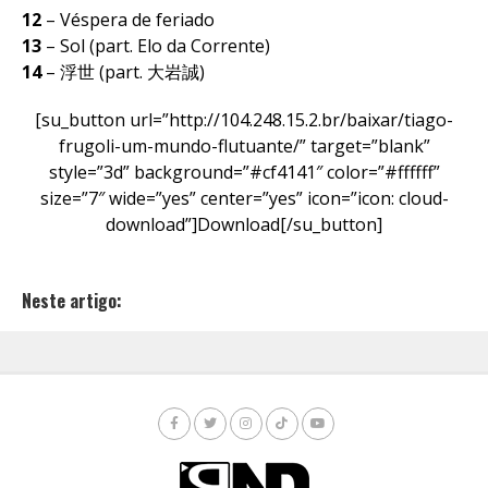
12
– Véspera de feriado
13
– Sol (part. Elo da Corrente)
14
– 浮世 (part. 大岩誠)
[su_button url=”http://104.248.15.2.br/baixar/tiago-
frugoli-um-mundo-flutuante/” target=”blank”
style=”3d” background=”#cf4141″ color=”#ffffff”
size=”7″ wide=”yes” center=”yes” icon=”icon: cloud-
download”]Download[/su_button]
Neste artigo: