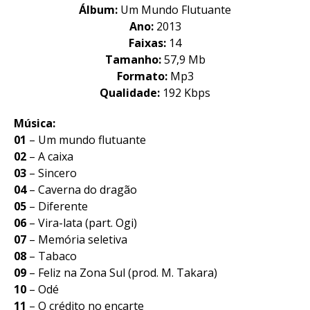
Álbum:
Um Mundo Flutuante
Ano:
2013
Faixas:
14
Tamanho:
57,9 Mb
Formato:
Mp3
Qualidade:
192 Kbps
Música:
01
– Um mundo flutuante
02
– A caixa
03
– Sincero
04
– Caverna do dragão
05
– Diferente
06
– Vira-lata (part. Ogi)
07
– Memória seletiva
08
– Tabaco
09
– Feliz na Zona Sul (prod. M. Takara)
10
– Odé
11
– O crédito no encarte