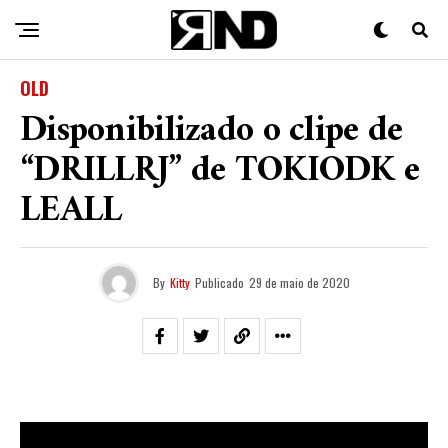
OLD
Disponibilizado o clipe de
“DRILLRJ” de TOKIODK e
LEALL
By
Kitty
Publicado
29 de maio de 2020
Artista promissor do
drill
BR,
TOKIODK
disponibilizou