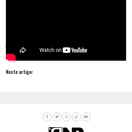
seu clipe da segunda faixa do EP
“Vigésimo Nível”
já
mencionado
aqui
no RND.
Com participação do artista também do
Covil da
Bruxa:
Leall
, o clipe conta com a colaboração de
Paulo Victor Barbosa
na edição e direção junto com
Jonathan Freitas
. A direção de fotografia e coloração
ficou sob o comando de
João Guilherme F. B
.
Neste artigo: