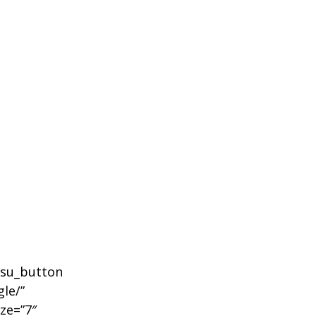
][su_button
gle/”
ize=”7″