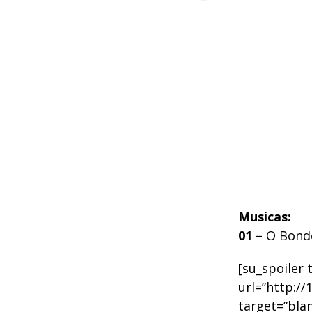
Musicas:
01 –
O Bonde
[su_spoiler 
url=”http://
target=”blan