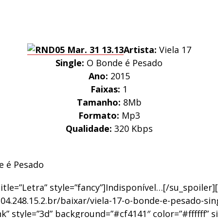
Artista:
Viela 17
Single:
O Bonde é Pesado
Ano:
2015
Faixas:
1
Tamanho:
8Mb
Formato:
Mp3
Qualidade:
320 Kbps
 é Pesado
title=”Letra” style=”fancy”]Indisponível…[/su_spoiler
104.248.15.2.br/baixar/viela-17-o-bonde-e-pesado-sin
k” style=”3d” background=”#cf4141″ color=”#ffffff” s