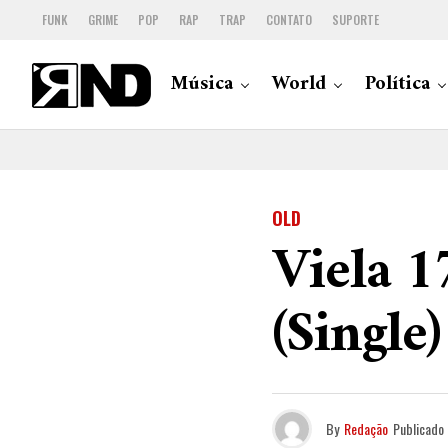
FUNK
GRIME
POP
RAP
TRAP
CONTATO
SUPORTE
Música
World
Política
OLD
Viela 1
(Single)
By
Redação
Publicado