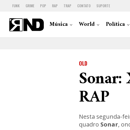
FUNK
GRIME
POP
RAP
TRAP
CONTATO
SUPORTE
Música
World
Política
OLD
Sonar: 
RAP
Nesta segunda-feir
quadro
Sonar
, o