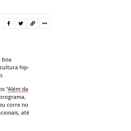
a boa
ultura hip-
o.
os “
Além da
 programa,
seu corre no
cionais, até