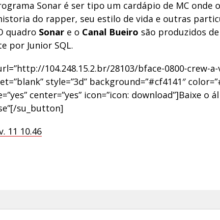
programa Sonar é ser tipo um cardápio de MC onde o
istoria do rapper, seu estilo de vida e outras parti
 O quadro
Sonar
e o
Canal Bueiro
são produzidos de
e por Junior SQL.
rl=”http://104.248.15.2.br/28103/bface-0800-crew-a-
get=”blank” style=”3d” background=”#cf4141″ color=”#f
e=”yes” center=”yes” icon=”icon: download”]Baixe o 
se”[/su_button]