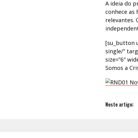
A ideia do 
conhece as h
relevantes.
independent
[su_button u
single/” tar
size=”6″ wid
Somos a Cri
Neste artigo: