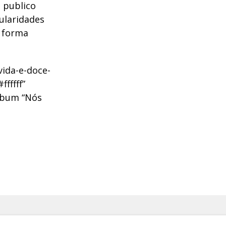
 publico
cularidades
 forma
vida-e-doce-
fffff”
álbum “Nós