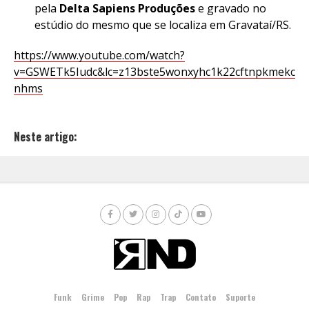
pela
Delta Sapiens Produções
e gravado no
estúdio do mesmo que se localiza em Gravataí/RS.
https://www.youtube.com/watch?
v=GSWETk5Iudc&lc=z13bste5wonxyhc1k22cftnpkmekc
nhms
Neste artigo:
Funk
Grime
Pop
Rap
Trap
Contato
Suporte