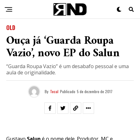
OLD
Ouça já ‘Guarda Roupa
Vazio’, novo EP do Salun
“Guarda Roupa Vazio” é um desabafo pessoal e uma
aula de originalidade.
By
Tecal
Publicado
5 de dezembro de 2017
Gustavo
Salun
é o nome dele. Produtor, MC e