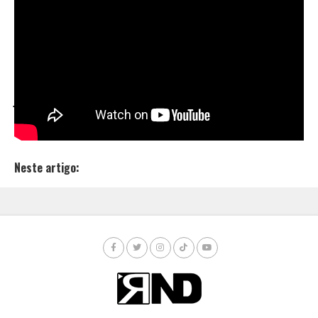
por
Portella
, que ainda mixou e masterizou. O
produto audiovisual foi feito pela
Morlock Art Lab
, e
ilustra o conforto e liberdade pra tirar onda que eles
têm junto por onde andam. Tal como o primeiro
single do EP solo de Smoke, é distribuído pelo canal da
JailHouse Studios
, além de se encontrar disponível
em todas plataformas de streaming.
Neste artigo: