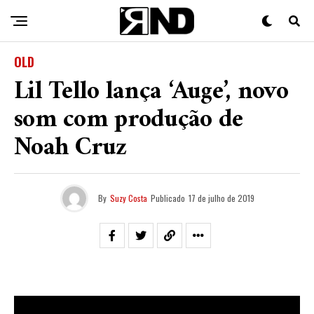
OLD
Lil Tello lança ‘Auge’, novo
som com produção de
Noah Cruz
By
Suzy Costa
Publicado
17 de julho de 2019
O rapper
Lil Tello
soltou, nesta quarta-feira (17), a