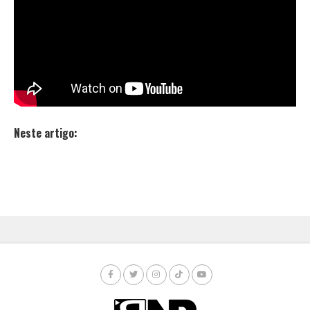
track “Auge”. O single saiu pelo canal da ADVAN7.
A produção é de
Noah Cruz
. A masterização e
mixagem é toda de Lil Tello.
Confira o lançamento do single “Auge” de Lil Tello.
Neste artigo: