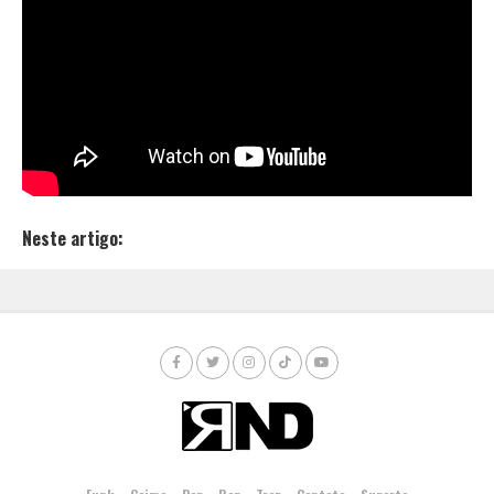
fazendo o ouvinte entrar na cabeça do rapper e sentir
tudo aquilo que ele sente e o perturba, quase como se
estivesse na pele da pessoa que está cantando.
Com um vasto acervo de lançamentos, YoChilly vem
trazendo uma série de singles para 2019 e prepara
novos projetos para ainda este ano.
Neste artigo: