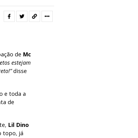
pação de
Mc
etos estejam
eto!”
disse
o e toda a
nta de
te,
Lil Dino
 topo, já