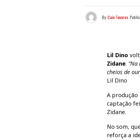
By
Caio Tavares
Publi
Lil Dino
volt
Zidane
.
“Na 
cheios de our
Lil Dino
A produção m
captação fe
Zidane.
No som, que
reforça a id