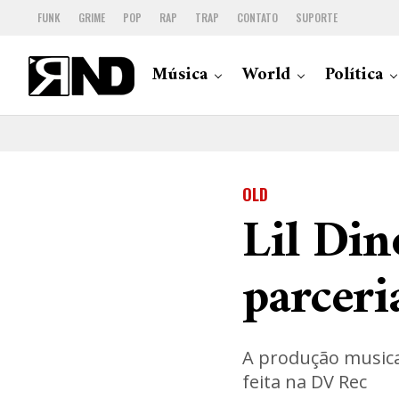
FUNK
GRIME
POP
RAP
TRAP
CONTATO
SUPORTE
Música
World
Política
OLD
Lil Din
parcer
A produção musical
feita na DV Rec