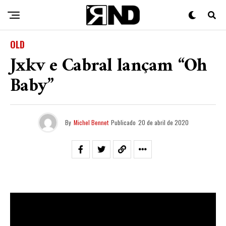
OLD
Jxkv e Cabral lançam “Oh
Baby”
By
Michel Bennet
Publicado
20 de abril de 2020
Embalado por um Instrumental Plug e um clipe de
cores e efeitos visuais, os baianos
Jxkv e Cabral
emplacam “
Oh Baby
“.