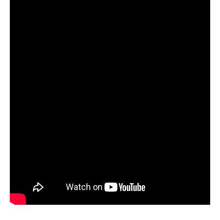
O som é fruto de várias sessões de estudio que
fizemos aumentando clima de produção depois de
ter passado por um ano dificil “musicalmente
falando”,é um som de acreditar em si mesmo, sacou?
Jxkv
O clipe conta com a filmagem de
Teka Costa
e edição
de
Luccas Barauna
, já o instrumental junto a
mixagem e masterização ficou por conta do próprio
Jxkv
.
Confira o clipe