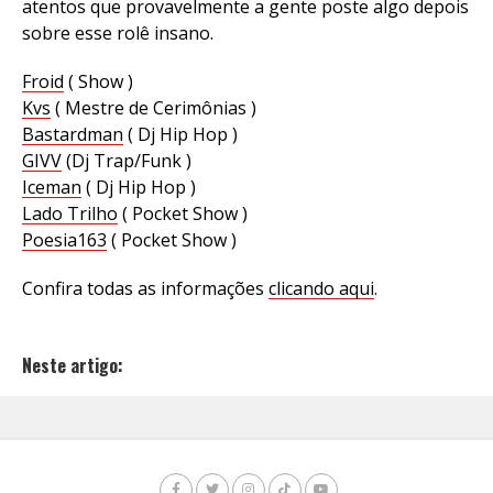
atentos que provavelmente a gente poste algo depois
sobre esse rolê insano.
Froid
( Show )
Kvs
( Mestre de Cerimônias )
Bastardman
( Dj Hip Hop )
GIVV
(Dj Trap/Funk )
Iceman
( Dj Hip Hop )
Lado Trilho
( Pocket Show )
Poesia163
( Pocket Show )
Confira todas as informações
clicando aqui
.
Neste artigo: