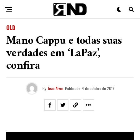
OLD
Mano Cappu e todas suas
verdades em ‘LaPaz’,
confira
By
Joao Alves
Publicado
4 de outubro de 2018
Mano Cappu
é um rapper curitibano, que faz rap no