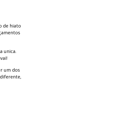
 de hiato
nçamentos
a unica.
vai!
er um dos
diferente,