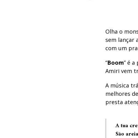
Olha o mons
sem lançar 
com um pra
“
Boom
” é a
Amiri vem tr
A música tr
melhores de
presta aten
A tua cr
São arei