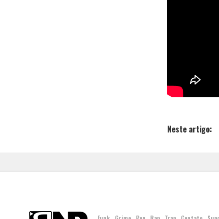
Neste artigo:
Funk
Grime
Pop
Rap
Trap
Contato
Sup