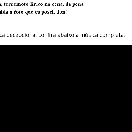
, terre
moto
lírico na cena, da pena
mida a
foto
que eu
posei
,
don
!
ca decepciona, confira abaixo a música completa.