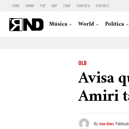
FUNK
GRIME
POP
RAP
TRAP
CONTATO
SUPORTE
Música
World
Política
OLD
Avisa q
Amiri 
By
Joao Alves
Publicad