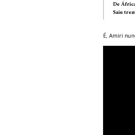
De África
Saiu tre
É, Amiri nun