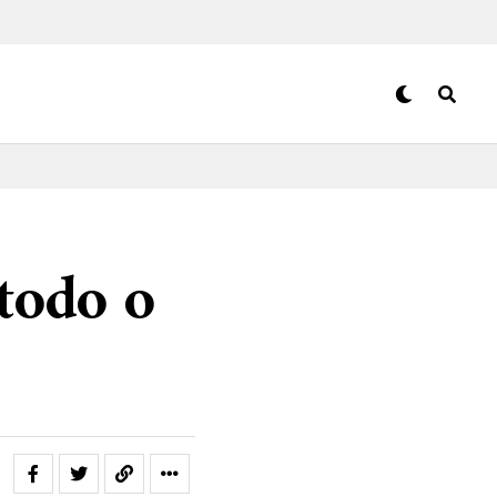
 todo o