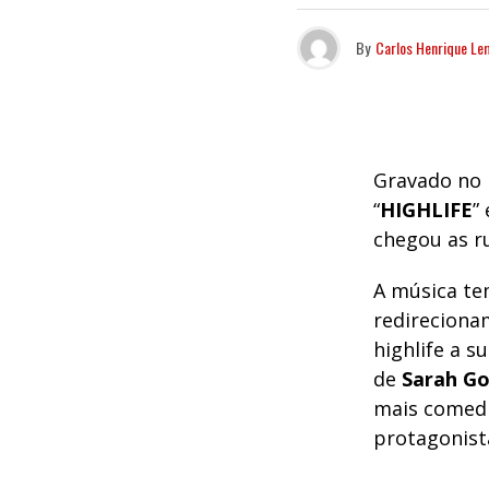
By
Carlos Henrique Le
Gravado no i
“
HIGHLIFE
”
chegou as ru
A música te
redireciona
highlife a s
de
Sarah G
mais comedi
protagonist