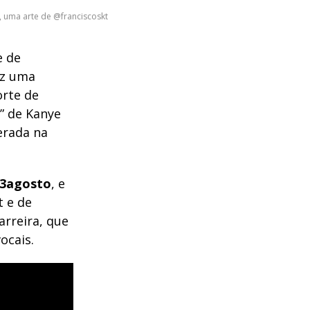
, uma arte de @franciscoskt
e de
az uma
orte de
s” de Kanye
erada na
3agosto
, e
t e de
arreira, que
ocais.