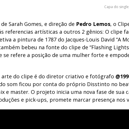
Capa do single
 de Sarah Gomes, e direção de
Pedro Lemos
, o Clip
rás referencias artísticas a outros 2 gênios:
O clipe f
etiva a pintura de 1787 do Jacques-Louis David “A M
 também bebeu na fonte do clipe de “
Flashing Light
e se refere a posição de uma mulher forte e empod
 arte do clipe é do diretor criativo e fotógrafo
@199
do som ficou por conta do próprio Disstinto no bea
ix e master. O projeto
inicia uma nova fase de sua c
oduções e pick-ups, promete marcar presença nos v