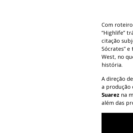
Com roteiro
“Highlife” t
citação subj
Sócrates” e
West, no qu
história.
A direção de
a produção 
Suarez
na m
além das pr