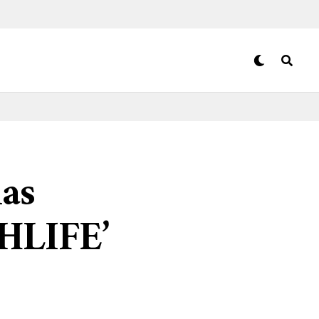
nas
GHLIFE’