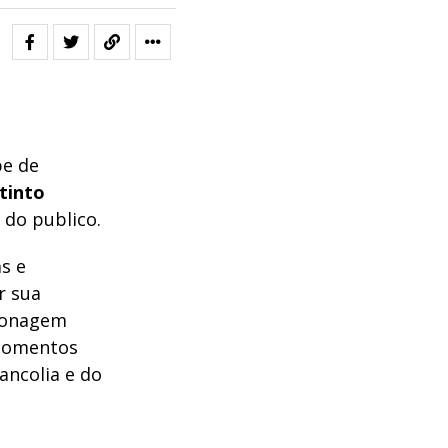
pe de
tinto
 do publico.
s e
r sua
rsonagem
 momentos
ancolia e do