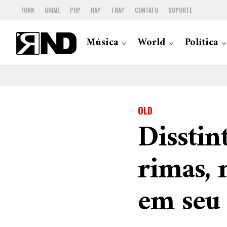
FUNK
GRIME
POP
RAP
TRAP
CONTATO
SUPORTE
Música
World
Política
OLD
Disstin
rimas, 
em seu 