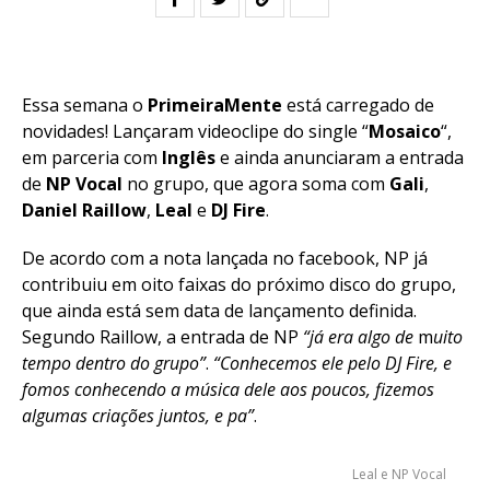
Essa semana o
PrimeiraMente
está carregado de
novidades! Lançaram videoclipe do single “
Mosaico
“,
em parceria com
Inglês
e ainda anunciaram a entrada
de
NP Vocal
no grupo, que agora soma com
Gali
,
Daniel
Raillow
,
Leal
e
DJ Fire
.
De acordo com a nota lançada no facebook, NP já
contribuiu em oito faixas do próximo disco do grupo,
que ainda está sem data de lançamento definida.
Segundo Raillow, a entrada de NP
“já era algo de
m
uito
tempo dentro do grupo”
.
“Conhecemos ele pelo DJ Fire, e
fomos conhecendo a música dele aos poucos, fizemos
algumas criações juntos, e pa”
.
Leal e NP Vocal