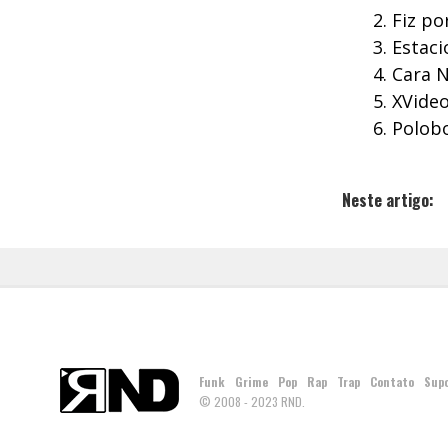
Fiz po
Estaci
Cara N
XVide
Polobo
Neste artigo:
Funk
Grime
Pop
Rap
Trap
Contato
Sup
© 2008 - 2023 RND.