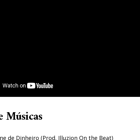
e Músicas
ne de Dinheiro (Prod. Illuzion On the Beat)