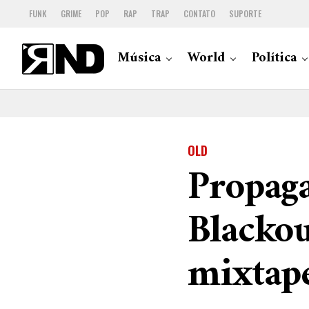
FUNK
GRIME
POP
RAP
TRAP
CONTATO
SUPORTE
Música
World
Política
OLD
Propaga
Blackou
mixtape