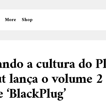
More
Shop
ndo a cultura do Pl
t lança o volume 2
 ‘BlackPlug’