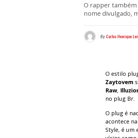
O rapper também e
nome divulgado, m
By
Carlos Henrique Le
O estilo plu
Zaytovem
s
Raw
,
Illuzi
no plug Br.
O plug é na
acontece na 
Style, é um 