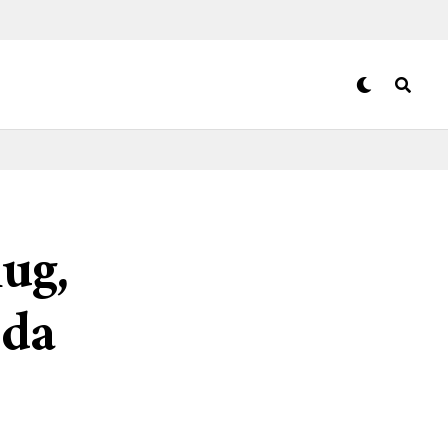
ug,
 da