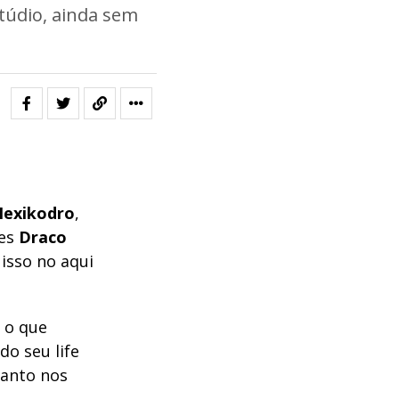
túdio, ainda sem
exikodro
,
les
Draco
isso no aqui
 o que
do seu life
tanto nos