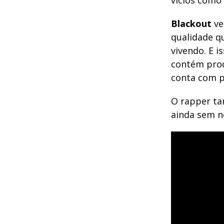
vícios como 
Blackout
ve
qualidade q
vivendo. E i
contém prod
conta com p
O rapper ta
ainda sem n