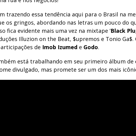
na rua e nos negócios!
m trazendo essa tendência aqui para o Brasil na me
ue os gringos, abordando nas letras um pouco do q
sso fica evidente mais uma vez na mixtape ‘
Black Plu
uções Illuzion on the Beat, $upremos e Tonio Ga$. 
articipações de
Imob Izumed
e
Godo
.
mbém está trabalhando em seu primeiro álbum de 
ome divulgado, mas promete ser um dos mais icôni