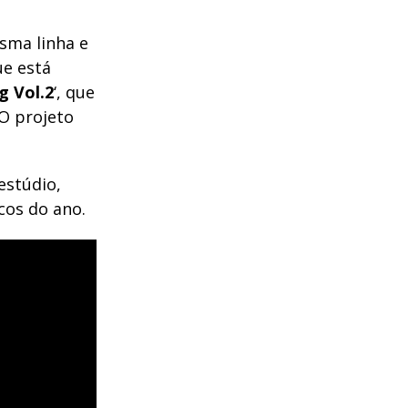
sma linha e
ue está
g Vol.2
‘, que
O projeto
estúdio,
cos do ano.