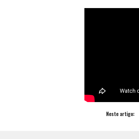
Diretamente
Drill para o 
Aplicando se
track denom
momento mus
artista.
A produção 
de
Digo
com 
foto pelo
Hi
Neste artigo: