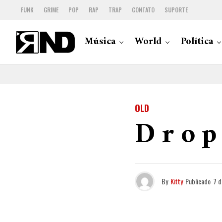
FUNK
GRIME
POP
RAP
TRAP
CONTATO
SUPORTE
Música
World
Política
OLD
D r o p
By
Kitty
Publicado
7 d