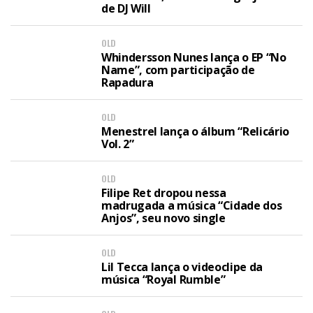
de DJ Will
OLD
Whindersson Nunes lança o EP “No
Name”, com participação de
Rapadura
OLD
Menestrel lança o álbum “Relicário
Vol. 2”
OLD
Filipe Ret dropou nessa
madrugada a música “Cidade dos
Anjos”, seu novo single
OLD
Lil Tecca lança o videoclipe da
música “Royal Rumble”