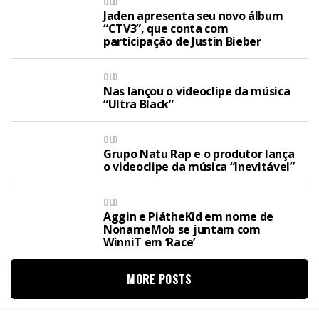
OLD
Jaden apresenta seu novo álbum
“CTV3”, que conta com
participação de Justin Bieber
OLD
Nas lançou o videoclipe da música
“Ultra Black”
OLD
Grupo Natu Rap e o produtor lança
o videoclipe da música “Inevitável”
OLD
Aggin e PiátheKid em nome de
NonameMob se juntam com
WinniT em ‘Race’
MORE POSTS