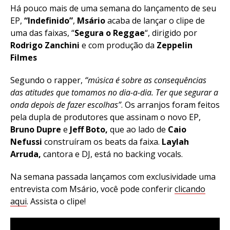
Há pouco mais de uma semana do lançamento de seu
EP,
“Indefinido”
,
Msário
acaba de lançar o clipe de
uma das faixas, “
Segura o Reggae
“, dirigido por
Rodrigo Zanchini
e com produção da
Zeppelin
Filmes
Segundo o rapper,
“música é sobre as consequências
das atitudes que tomamos no dia-a-dia. Ter que segurar a
onda depois de fazer escolhas”
. Os arranjos foram feitos
pela dupla de produtores que assinam o novo EP,
Bruno Dupre
e
Jeff Boto,
que ao lado de
Caio
Nefussi
construíram os beats da faixa.
Laylah
Arruda,
cantora e DJ, está no backing vocals.
Na semana passada lançamos com exclusividade uma
entrevista com Msário, você pode conferir
clicando
aqui
. Assista o clipe!