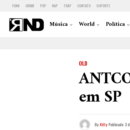
FUNK
GRIME
POP
RAP
TRAP
CONTATO
SUPORTE
Música
World
Política
OLD
ANTCO 
em SP
By
Kitty
Publicado
3 d