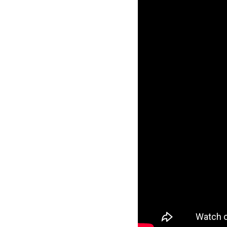
ANTCO no
que abra
vontade 
Antônio Cons
https://www.youtube.c
Com isso co
Morfeus Clu
O rolê é in
algumas par