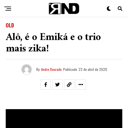
OLD
Alô, é o Emiká e o trio
mais zika!
By
Andre Dourado
Publicado
22 de abril de 2020
Um dos melhores produtores da cena, dono duma tag
grudenta e pai de uns plugs lindos,
Emiká
vem se
destacando com trabalhos ao lado de
Zemaru
e