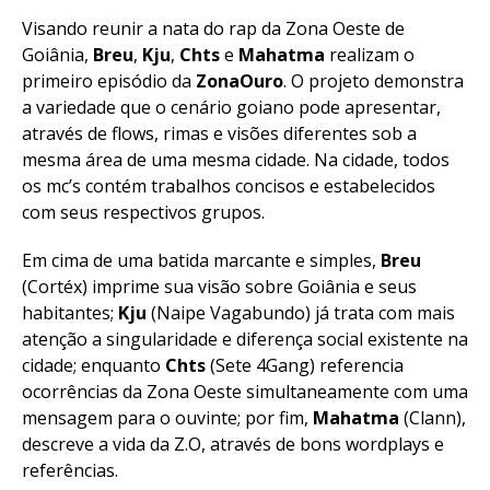
Visando reunir a nata do rap da Zona Oeste de
Goiânia,
Breu
,
Kju
,
Chts
e
Mahatma
realizam o
primeiro episódio da
ZonaOuro
. O projeto demonstra
a variedade que o cenário goiano pode apresentar,
através de flows, rimas e visões diferentes sob a
mesma área de uma mesma cidade. Na cidade, todos
os mc’s contém trabalhos concisos e estabelecidos
com seus respectivos grupos.
Em cima de uma batida marcante e simples,
Breu
(Cortéx) imprime sua visão sobre Goiânia e seus
habitantes;
Kju
(Naipe Vagabundo) já trata com mais
atenção a singularidade e diferença social existente na
cidade; enquanto
Chts
(Sete 4Gang) referencia
ocorrências da Zona Oeste simultaneamente com uma
mensagem para o ouvinte; por fim,
Mahatma
(Clann),
descreve a vida da Z.O, através de bons wordplays e
referências.