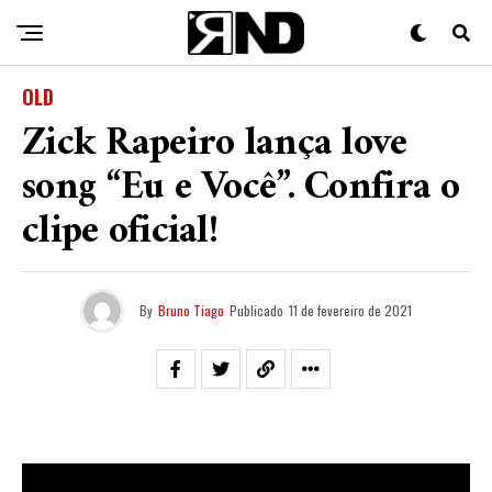
OLD
Zick Rapeiro lança love
song “Eu e Você”. Confira o
clipe oficial!
By
Bruno Tiago
Publicado
11 de fevereiro de 2021
O
Rapeiro
, como ele costuma se intitular, é baiano, de