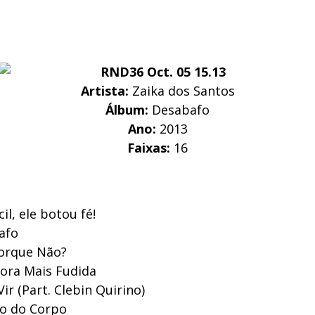
Artista:
Zaika dos Santos
Álbum:
Desabafo
Ano:
2013
Faixas:
16
il, ele botou fé!
afo
Porque Não?
ora Mais Fudida
Vir (Part. Clebin Quirino)
to do Corpo