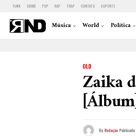
FUNK
GRIME
POP
RAP
TRAP
CONTATO
SUPORTE
Música
World
Política
OLD
Zaika d
[Álbum
By
Redação
Publicado