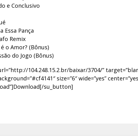
o e Conclusivo
ué
a Essa Pança
afo Remix
 é o Amor? (Bônus)
são do Jogo (Bônus)
rl=”http://104.248.15.2.br/baixar/3704/” target=”bla
ackground=”#cf4141″ size=”6″ wide=”yes” center=”yes
oad”]Download[/su_button]