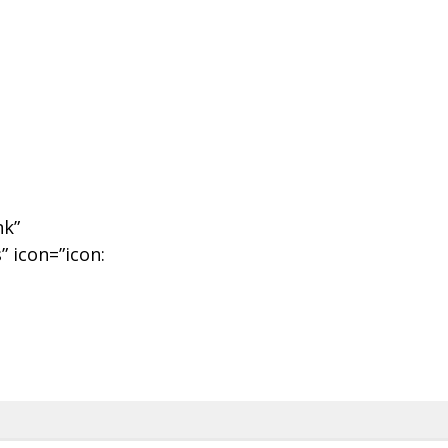
nk”
” icon=”icon: