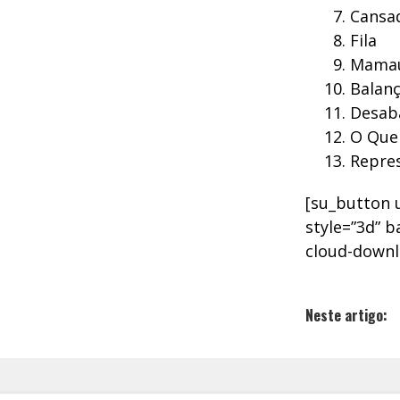
Cansad
Fila
Mama
Balanç
Desab
O Que
Repres
[su_button u
style=”3d” b
cloud-downl
Neste artigo: