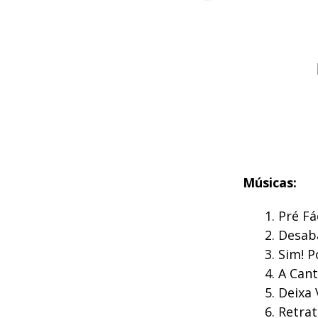
Músicas:
Pré Fác
Desab
Sim! 
A Cant
Deixa 
Retra