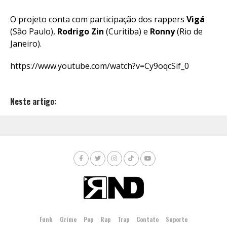
O projeto conta com participação dos rappers
Vigá
(São Paulo),
Rodrigo
Zin
(Curitiba) e
Ronny
(Rio de
Janeiro).
https://www.youtube.com/watch?v=Cy9oqcSif_0
Neste artigo:
Funk
Grime
Pop
Rap
Trap
Contato
Suporte