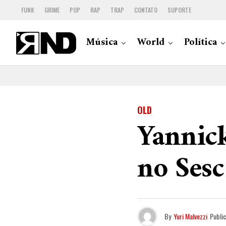
FUNK
GRIME
POP
RAP
TRAP
CONTATO
SUPORTE
Música
World
Política
OLD
Yannick
no Sesc
By
Yuri Malvezzi
Publi