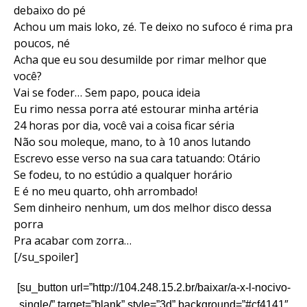
debaixo do pé
Achou um mais loko, zé. Te deixo no sufoco é rima pra
poucos, né
Acha que eu sou desumilde por rimar melhor que
você?
Vai se foder… Sem papo, pouca ideia
Eu rimo nessa porra até estourar minha artéria
24 horas por dia, você vai a coisa ficar séria
Não sou moleque, mano, to à 10 anos lutando
Escrevo esse verso na sua cara tatuando: Otário
Se fodeu, to no estúdio a qualquer horário
E é no meu quarto, ohh arrombado!
Sem dinheiro nenhum, um dos melhor disco dessa
porra
Pra acabar com zorra…
[/su_spoiler]
[su_button url=”http://104.248.15.2.br/baixar/a-x-l-nocivo-
single/” target=”blank” style=”3d” background=”#cf4141″