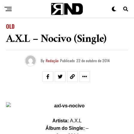
OLD
A.X.L – Nocivo (Single)
By
Redação
Publicado
22 de outubro de 2014
Artista:
A.X.L
Álbum do Single:
–