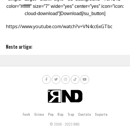
color=”#ffffff” size=”7″ wide=”yes” center=”yes” icon=”icon:
cloud-download”]Download[/su_button]
https://www.youtube.com/watch?v=VN4cc6xGTbc
Neste artigo:
Funk
Grime
Pop
Rap
Trap
Contato
Suporte
© 2008 - 2023 RND.