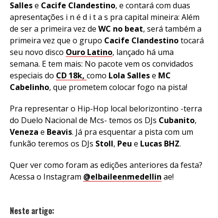
Salles
e
Cacife Clandestino
, e contará com duas
apresentações i n é d i t a s pra capital mineira: Além
de ser a primeira vez de
WC no beat
, será também a
primeira vez que o grupo
Cacife Clandestino
tocará
seu novo disco
Ouro Latino
, lançado há uma
semana.
E tem mais: No pacote vem os convidados
especiais do
CD 18k,
como
Lola Salles
e
MC
Cabelinho
, que prometem colocar fogo na pista!
Pra representar o Hip-Hop local belorizontino -terra
do Duelo Nacional de Mcs- temos os DJs
Cubanito
,
Veneza
e
Beavis
. Já pra esquentar a pista com um
funkão teremos os DJs
Stoll
,
Peu
e
Lucas BHZ
.
Quer ver como foram as edições anteriores da festa?
Acessa o Instagram
@elbaileenmedellin
ae!
Neste artigo: