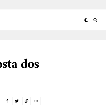
sta dos