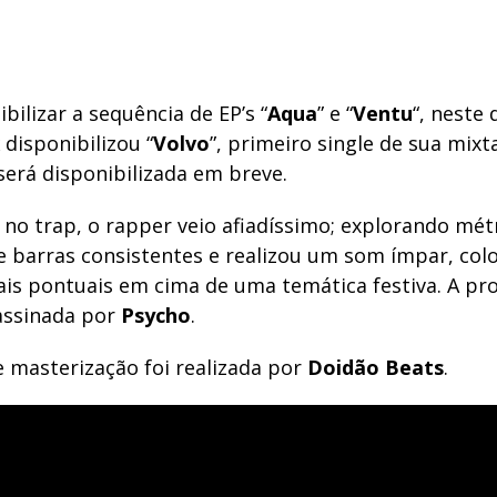
bilizar a sequência de EP’s “
Aqua
” e “
Ventu
“, neste 
disponibilizou “
Volvo
”, primeiro single de sua mix
será disponibilizada em breve.
no trap, o rapper veio afiadíssimo; explorando métr
xe barras consistentes e realizou um som ímpar, co
iais pontuais em cima de uma temática festiva. A p
 assinada por
Psycho
.
 masterização foi realizada por
Doidão Beats
.