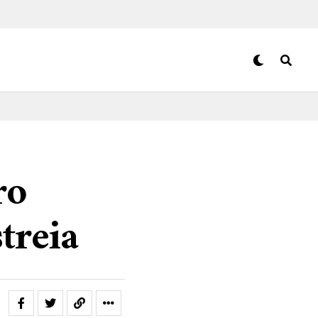
ro
treia