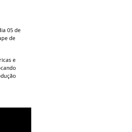
dia 05 de
tape de
icas e
locando
rodução