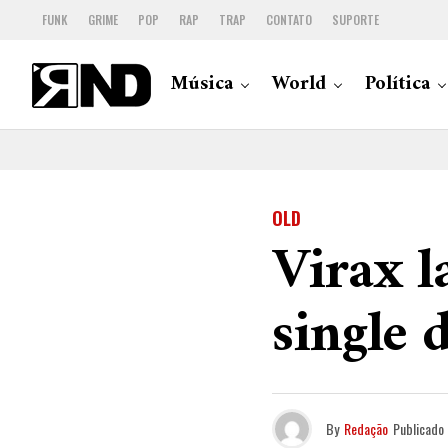
FUNK
GRIME
POP
RAP
TRAP
CONTATO
SUPORTE
Música
World
Política
OLD
Virax l
single 
By
Redação
Publicado