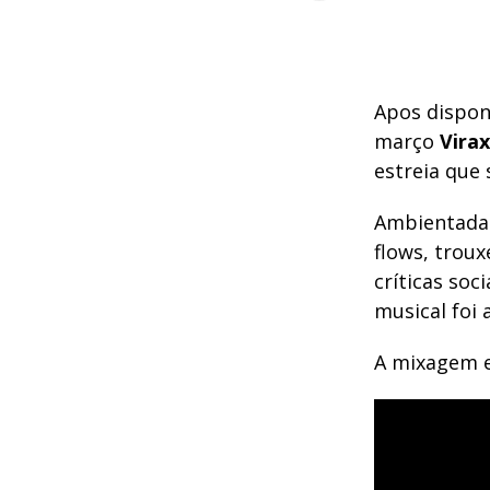
Apos disponi
março
Virax
estreia que 
Ambientada 
flows, trou
críticas soc
musical foi
A mixagem e