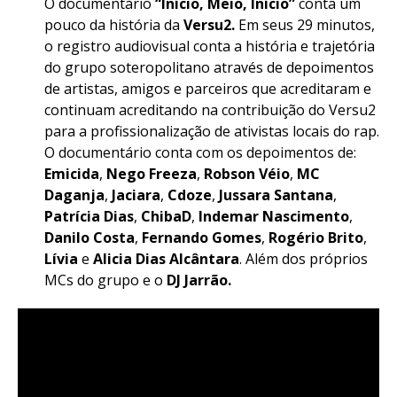
O documentário
“Início, Meio, Início”
conta um
pouco da história da
Versu2.
Em seus 29 minutos,
o registro audiovisual conta a história e trajetória
do grupo soteropolitano através de depoimentos
de artistas, amigos e parceiros que acreditaram e
continuam acreditando na contribuição do Versu2
para a profissionalização de ativistas locais do rap.
O documentário conta com os depoimentos de:
Emicida
,
Nego Freeza
,
Robson Véio
,
MC
Daganja
,
Jaciara
,
Cdoze
,
Jussara Santana
,
Patrícia Dias
,
ChibaD
,
Indemar Nascimento
,
Danilo Costa
,
Fernando Gomes
,
Rogério Brito
,
Lívia
e
Alicia Dias Alcântara
. Além dos próprios
MCs do grupo e o
DJ Jarrão.