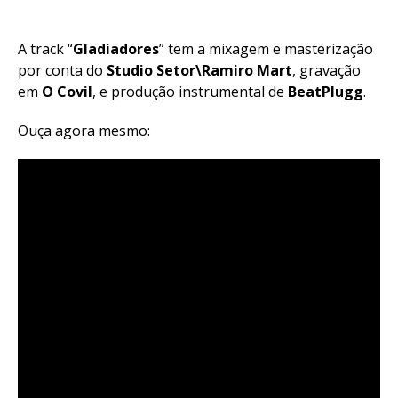
A track “
Gladiadores
” tem a mixagem e masterização
por conta do
Studio Setor\Ramiro Mart
, gravação
em
O Covil
, e produção instrumental de
BeatPlugg
.
Ouça agora mesmo: