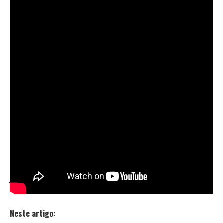
músicos
Davíla & Cruz
lançam o clipe de sua nova
faixa,
Horcrux
.
Além de muito posicionamento e protesto, ambos os
artistas trazem também em suas letras uma junção de
poesia e espiritualidade, o que os mesmos
denominam como “
Missão Planetária
“.
Fazendo referência a história do bruxo mais famoso
do mundo (
Harry Potter
), a faixa uni música e magia,
criando assim uma fragmentação dos artistas em cada
canção.
A faixa Horcrux foi produzida por
Gibin
(
uzzn rec
),
edição por
Alan Cruz
e
Julian Massa
, finalização por
JM Filmes
e direção dos próprios artistas.
Neste artigo: