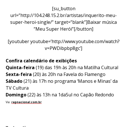
[su_button
url=”http://104.248.15.2.br/artistas/inquerito-meu-
super-heroi-single/” target=”blank”]Baixar música
“Meu Super Herói”[/button]
[youtuber youtube=’http://www.youtube.com/watch?
v=PWDibpbp8gc’]
Confira calendário de exibições
Quinta-feira
(19) das 19h às 20h na Matilha Cultural
Sexta-feira
(20) às 20h na Favela do Flamengo
Sábado
(21) às 17h no programa ‘Manos e Minas’ da
TV Cultura
Domingo
(22) às 13h na 1daSul no Capão Redondo
Via:
rapnacional.com.br