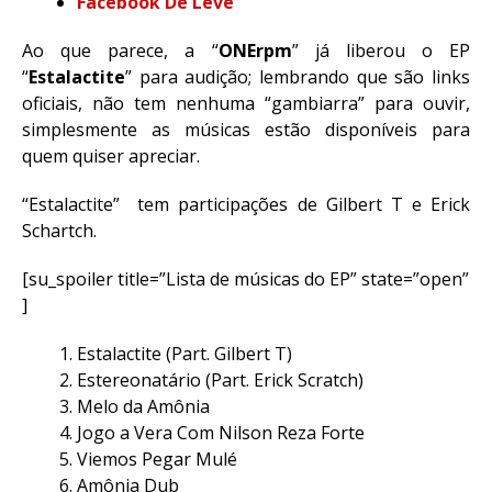
Facebook De Leve
Ao que parece, a “
ONErpm
” já liberou o EP
“
Estalactite
” para audição; lembrando que são links
oficiais, não tem nenhuma “gambiarra” para ouvir,
simplesmente as músicas estão disponíveis para
quem quiser apreciar.
“Estalactite” tem participações de Gilbert T e Erick
Schartch.
[su_spoiler title=”Lista de músicas do EP” state=”open”
]
Estalactite (Part. Gilbert T)
Estereonatário (Part. Erick Scratch)
Melo da Amônia
Jogo a Vera Com Nilson Reza Forte
Viemos Pegar Mulé
Amônia Dub