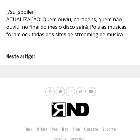
[/su_spoiler]
ATUALIZAÇÃO: Quem ouviu, parabéns, quem não
ouviu, no final do mês o disco sairá. Pois as músicas
foram ocultadas dos sites de streaming de música.
Neste artigo:
Funk
Grime
Pop
Rap
Trap
Contato
Suporte
© 2008 - 2023 RND.