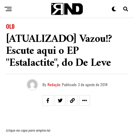
OLD
[ATUALIZADO] Vazou!?
Escute aqui o EP
"Estalactite", do De Leve
By
Redação
Publicado
3 de agosto de 2014
(clique na capa para amplia-la)