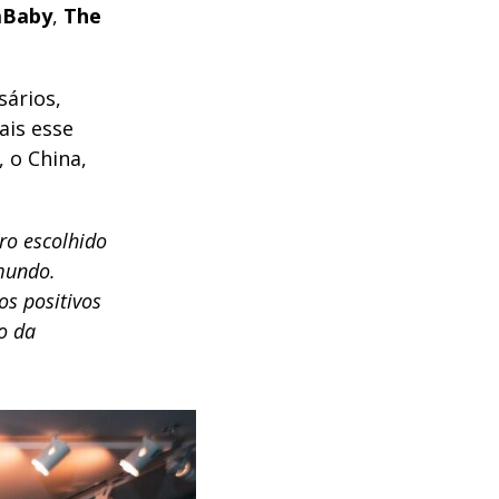
aBaby
,
The
sários,
is esse
, o China,
ro escolhido
mundo.
os positivos
o da