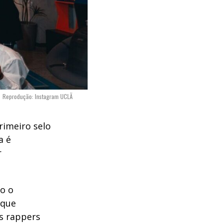
Reprodução: Instagram UCLÃ
rimeiro selo
a é
r
do o
 que
s rappers