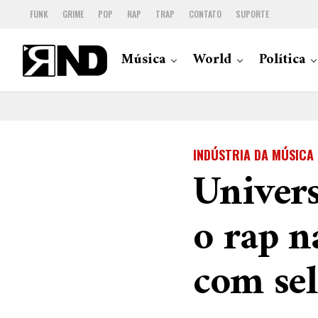
FUNK
GRIME
POP
RAP
TRAP
CONTATO
SUPORTE
Música
World
Política
INDÚSTRIA DA MÚSICA
Univers
o rap n
com se