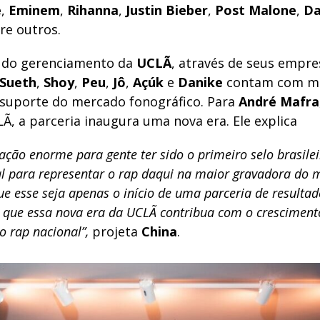
e
,
Eminem
,
Rihanna
,
Justin Bieber
,
Post Malone
,
D
re outros.
 do gerenciamento da
UCLÃ
, através de seus empre
Sueth
,
Shoy
,
Peu
,
Jô
,
Açúk
e
Danike
contam com ma
suporte do mercado fonográfico. Para
André Mafra
Ã, a parceria inaugura uma nova era. Ele explica
ação enorme para gente ter sido o primeiro selo brasilei
al para representar o rap daqui na maior gravadora do 
e esse seja apenas o início de uma parceria de resultad
E que essa nova era da UCLÃ contribua com o cresciment
do rap nacional”,
projeta
China
.