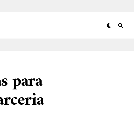
s para
arceria