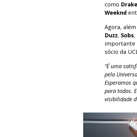
como
Drak
Weeknd
ent
Agora, além
Duzz
,
Sobs
,
importante 
sócio da UCL
“É uma satisf
pela Univers
Esperamos qu
para todos. 
visibilidade 