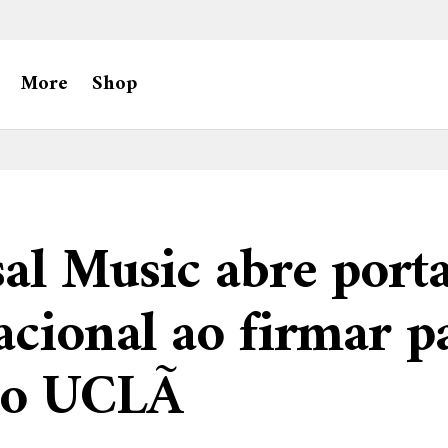
More
Shop
al Music abre porta
acional ao firmar p
lo UCLÃ