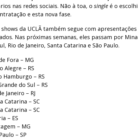
ios nas redes sociais. Não à toa, o
single
é o escolh
ntratação e esta nova fase.
e shows da UCLÃ também segue com apresentações
tados. Nas próximas semanas, eles passam por Minas
l, Rio de Janeiro, Santa Catarina e São Paulo.
 de Fora – MG
o Alegre – RS
vo Hamburgo – RS
Grande do Sul – RS
de Janeiro – RJ
a Catarina – SC
a Catarina – SC
ria – ES
ntagem – MG
Paulo – SP