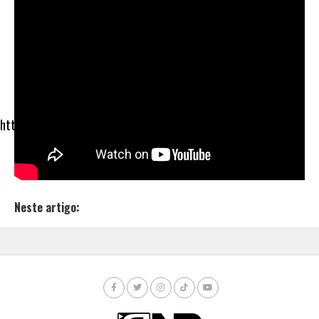
A artista planeja soltar diversos novos sons em breve,
além de diversos
feats com nomes da cena e colaborações com
produtores renomados, então fique ligado. Por
enquanto confira “
Trap Mama
“:
https://www.youtube.com/watch?v=Yhiy_nPZ1LE
Neste artigo: