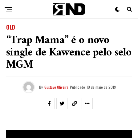
OLD
“Trap Mama” é o novo
single de Kawence pelo selo
MGM
By
Gustavo Oliveira
Publicado
10 de maio de 2019
Kawence
já é um nome conhecido para quem tá