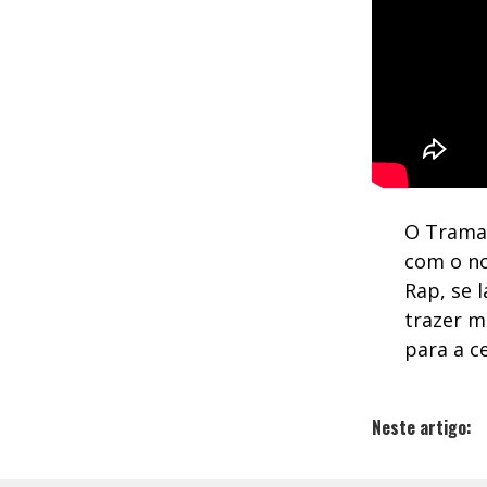
O Traman
com o n
Rap, se 
trazer m
para a c
Neste artigo: