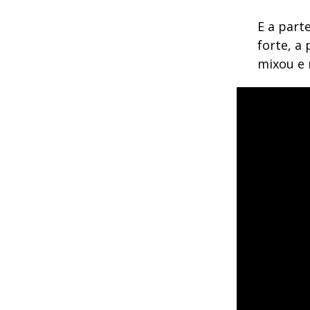
E a part
forte, a
mixou e 