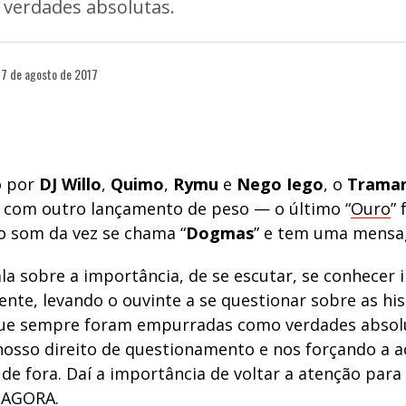
verdades absolutas.
7 de agosto de 2017
 por
DJ Willo
,
Quimo
,
Rymu
e
Nego Iego
, o
Traman
com outro lançamento de peso — o último “
Ouro
” 
o som da vez se chama “
Dogmas
” e tem uma mensa
la sobre a importância, de se escutar, se conhecer 
ente, levando o ouvinte a se questionar sobre as his
que sempre foram empurradas como verdades absol
nosso direito de questionamento e nos forçando a a
de fora. Daí a importância de voltar a atenção para 
o AGORA.