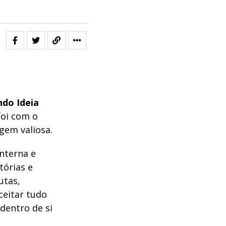
do Ideia
foi com o
gem valiosa.
interna e
tórias e
utas,
ceitar tudo
dentro de si