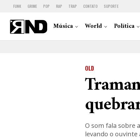
FUNK
GRIME
POP
RAP
TRAP
CONTATO
SUPORTE
Música
World
Política
OLD
Traman
quebrar
O som fala sobre a
levando o ouvinte 