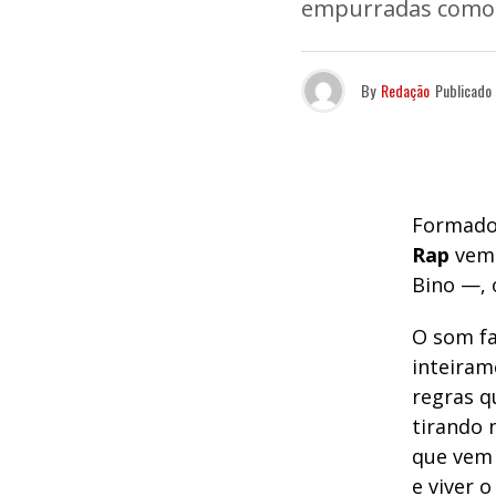
empurradas como 
By
Redação
Publicado
Formado
Rap
vem 
Bino —, 
O som fa
inteiram
regras 
tirando 
que vem 
e viver 