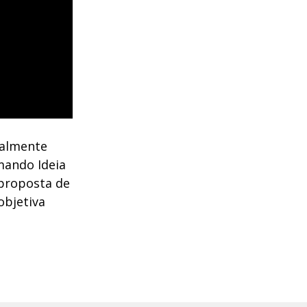
ialmente
ando Ideia
 proposta de
objetiva