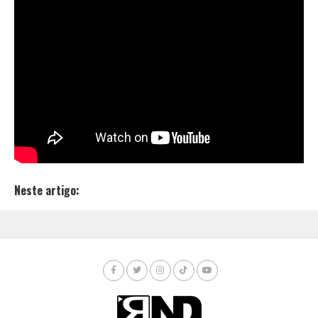
Produzida por
Eddu Chaves
, a faixa ainda contou com
um visual incrível. Com uma atmosfera absurda, o
videoclipe foi dirigido por
João Morais
e produzido
pela
MOSBE
, complementando a experiência incrível
que é esse som.
Confira “Ira e Ternura”, disponível nas principais
plataformas digitais:
Neste artigo: