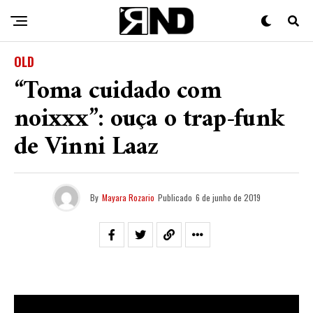
OLD
“Toma cuidado com
noixxx”: ouça o trap-funk
de Vinni Laaz
By
Mayara Rozario
Publicado
6 de junho de 2019
Vinni Laaz
chegou pesado e mostrando a potência da