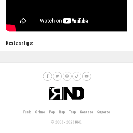
Acompanhe Vinni Laaz no
Instagram
!
Ouça “Toma cuidado com noixxx”:
Neste artigo:
Funk
Grime
Pop
Rap
Trap
Contato
Suporte
© 2008 - 2023 RND.