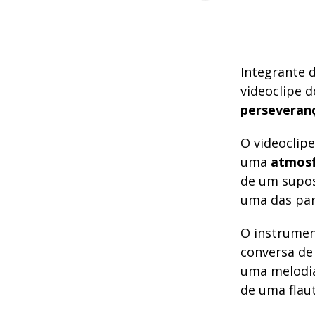
Integrante 
videoclipe 
perseveran
O videoclipe
uma
atmosf
de um supos
uma das pare
O instrumen
conversa de
uma melodia
de uma flau