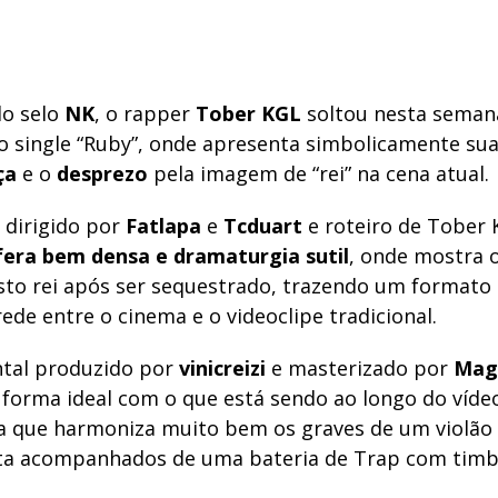
do selo
NK
, o rapper
Tober KGL
soltou nesta seman
do single “Ruby”, onde apresenta simbolicamente su
ça
e o
desprezo
pela imagem de “rei” na cena atual.
 dirigido por
Fatlapa
e
Tcduart
e roteiro de Tober 
era bem densa e dramaturgia sutil
, onde mostra 
to rei após ser sequestrado, trazendo um formato
de entre o cinema e o videoclipe tradicional.
tal produzido por
vinicreizi
e masterizado por
Mag
 forma ideal com o que está sendo ao longo do vídeo
 que harmoniza muito bem os graves de um violão 
ta acompanhados de uma bateria de Trap com timb