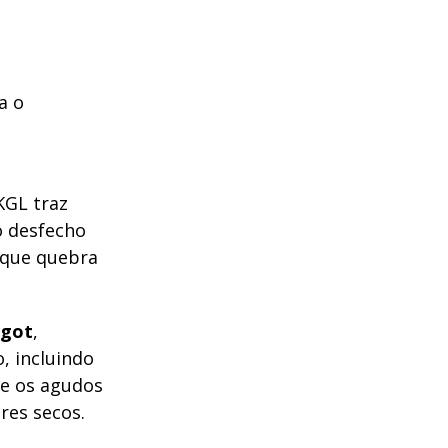
a o
a
KGL traz
o desfecho
 que quebra
got
,
, incluindo
e os agudos
res secos.