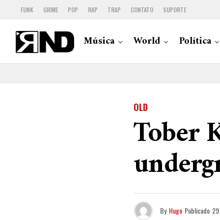
FUNK
GRIME
POP
RAP
TRAP
CONTATO
SUPORTE
Música
World
Política
OLD
Tober 
underg
By
Hugo
Publicado
29