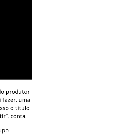
lo produtor
ei fazer, uma
sso o título
ir”, conta.
rupo