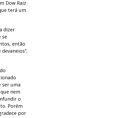
om Dow Raiz
 que terá um
a dizer
e se
ntos, então
 devaneios”,
do
tionado
e ser uma
a que nem
nfundir o
cto. Porém
gradece por