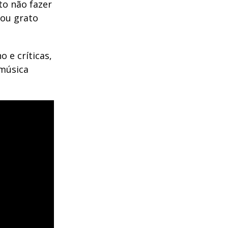
to não fazer
Sou grato
 e críticas,
 música