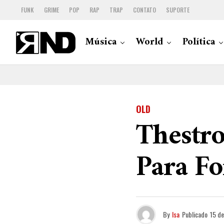
FUNK
GRIME
POP
RAP
TRAP
CONTATO
SUPORTE
Música
World
Política
OLD
Thestr
Para Fo
By
Isa
Publicado
15 de