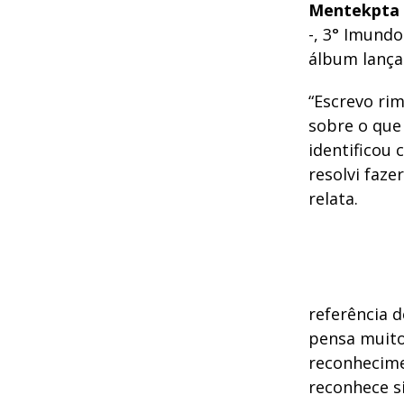
Mentekpta
-, 3° Imundo
álbum lançad
“Escrevo ri
sobre o que 
identificou
resolvi faze
relata.
referência 
pensa muito
reconhecime
reconhece s