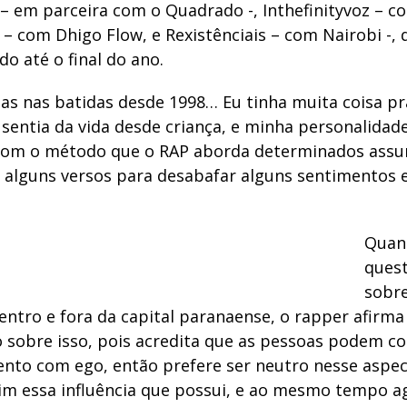
– em parceira com o Quadrado -, Inthefinityvoz – c
 – com Dhigo Flow, e Rexistênciais – com Nairobi -,
o até o final do ano.
mas nas batidas desde 1998… Eu tinha muita coisa pr
sentia da vida desde criança, e minha personalidad
 com o método que o RAP aborda determinados assu
r alguns versos para desabafar alguns sentimentos e
Quan
ques
sobr
dentro e fora da capital paranaense, o rapper afirm
 sobre isso, pois acredita que as pessoas podem co
nto com ego, então prefere ser neutro nesse aspe
im essa influência que possui, e ao mesmo tempo a