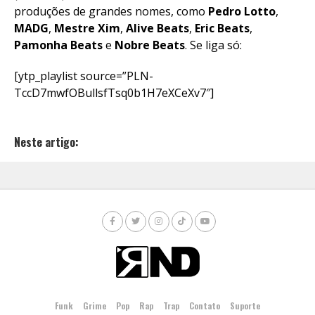
produções de grandes nomes, como
Pedro
Lotto
,
MADG
,
Mestre
Xim
,
Alive
Beats
,
Eric
Beats
,
Pamonha
Beats
e
Nobre
Beats
. Se liga só:
[ytp_playlist source=”PLN-
TccD7mwfOBullsfTsq0b1H7eXCeXv7″]
Neste artigo:
Funk
Grime
Pop
Rap
Trap
Contato
Suporte